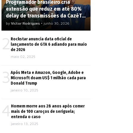
Programador brasileiro cria
extensão que reduz em até 80%
delay de transmissões da CazéTV;
veja como usar
by
Victor Rodrigues
•
junho 30, 2026
2
Rockstar anuncia data oficial de
lançamento de GTA 6 adiando para maio
de 2026
maio 02, 2025
3
Após Meta e Amazon, Google, Adobe e
Microsoft doam US$ 1 milhão cada para
Donald Trump
janeiro 10, 2025
4
Homem morre aos 28 anos após comer
mais de 100 caroços de seriguela;
entenda o caso
janeiro 13, 2025