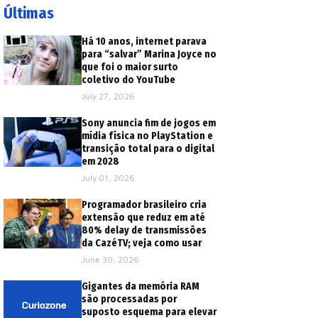
Últimas
Há 10 anos, internet parava
para “salvar” Marina Joyce no
que foi o maior surto
coletivo do YouTube
July 27, 2026
Sony anuncia fim de jogos em
mídia física no PlayStation e
transição total para o digital
em 2028
July 01, 2026
Programador brasileiro cria
extensão que reduz em até
80% delay de transmissões
da CazéTV; veja como usar
June 30, 2026
Gigantes da memória RAM
são processadas por
suposto esquema para elevar