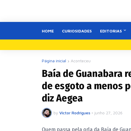
HOME
CURIOSIDADES
EDITORIAS
Página inicial
Aconteceu
Baía de Guanabara re
de esgoto a menos po
diz Aegea
by
Victor Rodrigues
•
junho 27, 2026
Quem passa pela orla da Baía de Gua