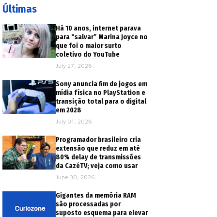
Últimas
Há 10 anos, internet parava
para “salvar” Marina Joyce no
que foi o maior surto
coletivo do YouTube
July 27, 2026
Sony anuncia fim de jogos em
mídia física no PlayStation e
transição total para o digital
em 2028
July 01, 2026
Programador brasileiro cria
extensão que reduz em até
80% delay de transmissões
da CazéTV; veja como usar
June 30, 2026
Gigantes da memória RAM
são processadas por
suposto esquema para elevar