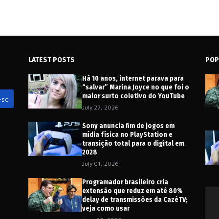
LATEST POSTS
POP
Há 10 anos, internet parava para
“salvar” Marina Joyce no que foi o
maior surto coletivo do YouTube
July 27, 2026
Sony anuncia fim de jogos em
mídia física no PlayStation e
transição total para o digital em
2028
July 01, 2026
Programador brasileiro cria
extensão que reduz em até 80%
delay de transmissões da CazéTV;
veja como usar