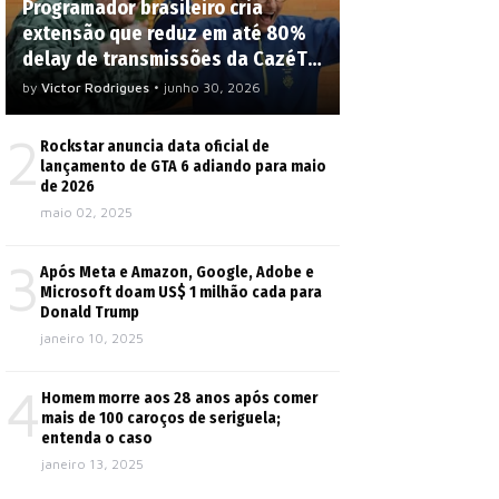
Programador brasileiro cria
extensão que reduz em até 80%
delay de transmissões da CazéTV;
veja como usar
by
Victor Rodrigues
•
junho 30, 2026
2
Rockstar anuncia data oficial de
lançamento de GTA 6 adiando para maio
de 2026
maio 02, 2025
3
Após Meta e Amazon, Google, Adobe e
Microsoft doam US$ 1 milhão cada para
Donald Trump
janeiro 10, 2025
4
Homem morre aos 28 anos após comer
mais de 100 caroços de seriguela;
entenda o caso
janeiro 13, 2025