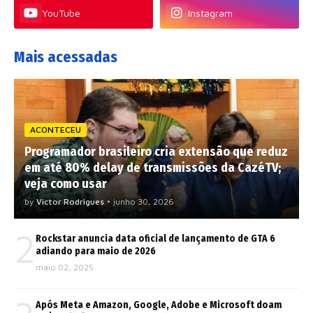
YouTube
Instagram
Mais acessadas
ACONTECEU
Programador brasileiro cria extensão que reduz
em até 80% delay de transmissões da CazéTV;
veja como usar
by
Victor Rodrigues
•
junho 30, 2026
2
Rockstar anuncia data oficial de lançamento de GTA 6
adiando para maio de 2026
maio 02, 2025
Após Meta e Amazon, Google, Adobe e Microsoft doam