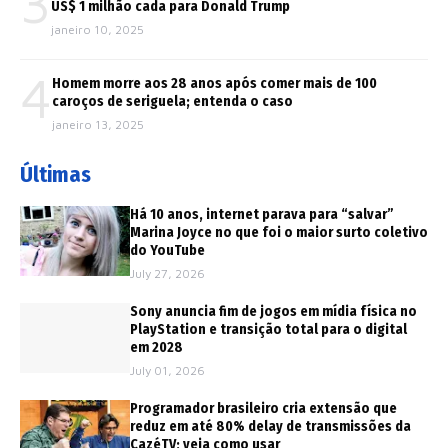
3
US$ 1 milhão cada para Donald Trump
janeiro 10, 2025
4
Homem morre aos 28 anos após comer mais de 100
caroços de seriguela; entenda o caso
janeiro 13, 2025
Últimas
Há 10 anos, internet parava para “salvar”
Marina Joyce no que foi o maior surto coletivo
do YouTube
July 27, 2026
Sony anuncia fim de jogos em mídia física no
PlayStation e transição total para o digital
em 2028
July 01, 2026
Programador brasileiro cria extensão que
reduz em até 80% delay de transmissões da
CazéTV; veja como usar