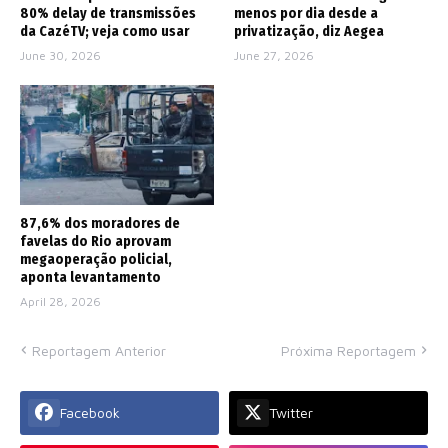
80% delay de transmissões
menos por dia desde a
da CazéTV; veja como usar
privatização, diz Aegea
June 30, 2026
June 27, 2026
87,6% dos moradores de
favelas do Rio aprovam
megaoperação policial,
aponta levantamento
April 28, 2026
Reportagem Anterior
Próxima Reportagem
Facebook
Twitter