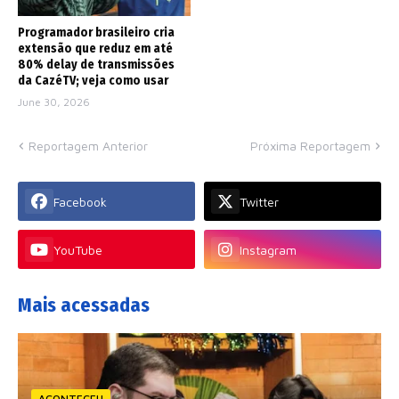
Programador brasileiro cria
extensão que reduz em até
80% delay de transmissões
da CazéTV; veja como usar
June 30, 2026
Reportagem Anterior
Próxima Reportagem
Facebook
Twitter
YouTube
Instagram
Mais acessadas
ACONTECEU