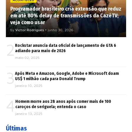
Programador brasileiro cria extensão que reduz
em até 80% delay de transmissões da CazéTV;
veja como usar
by
Victor Rodrigues
•
junho 30, 2026
2
Rockstar anuncia data oficial de lançamento de GTA 6
adiando para maio de 2026
maio 02, 2025
3
Após Meta e Amazon, Google, Adobe e Microsoft doam
US$ 1 milhão cada para Donald Trump
janeiro 10, 2025
4
Homem morre aos 28 anos após comer mais de 100
caroços de seriguela; entenda o caso
janeiro 13, 2025
Últimas